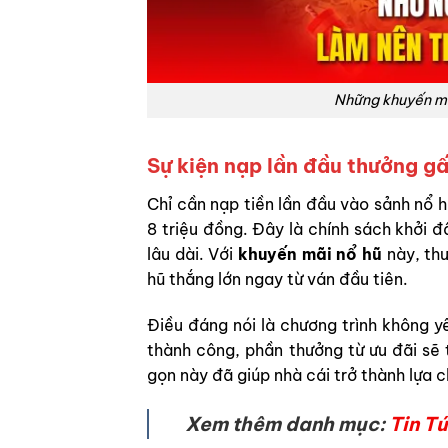
Những khuyến mã
Sự kiện nạp lần đầu thưởng gấ
Chỉ cần nạp tiền lần đầu vào sảnh nổ h
8 triệu đồng. Đây là chính sách khởi 
lâu dài. Với
khuyến mãi nổ hũ
này, thư
hũ thắng lớn ngay từ ván đầu tiên.
Điều đáng nói là chương trình không y
thành công, phần thưởng từ ưu đãi sẽ 
gọn này đã giúp nhà cái trở thành lựa
Xem thêm danh mục:
Tin T