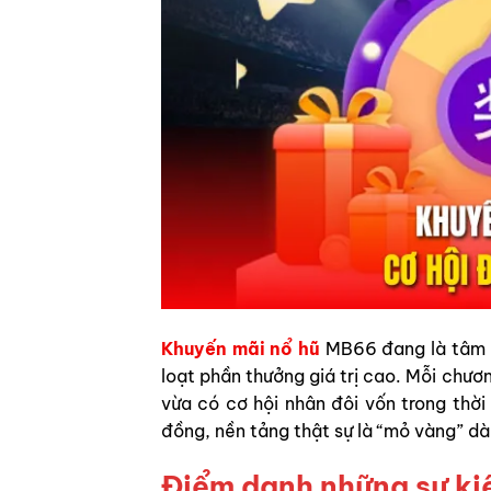
Khuyến mãi nổ hũ
MB66 đang là tâm đ
loạt phần thưởng giá trị cao. Mỗi chương
vừa có cơ hội nhân đôi vốn trong thời
đồng, nền tảng thật sự là “mỏ vàng” d
Điểm danh những sự ki