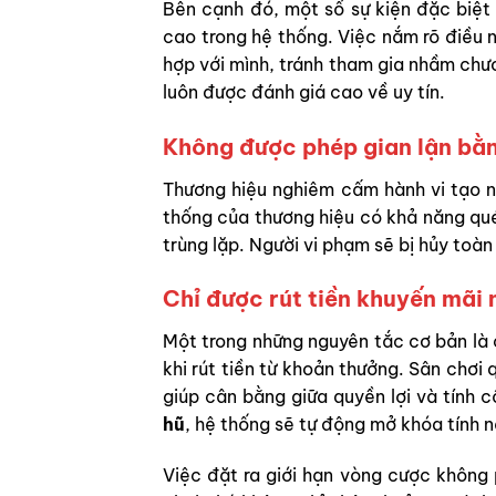
Bên cạnh đó, một số sự kiện đặc biệt
cao trong hệ thống. Việc nắm rõ điều 
hợp với mình, tránh tham gia nhầm chươ
luôn được đánh giá cao về uy tín.
Không được phép gian lận bằ
Thương hiệu nghiêm cấm hành vi tạo n
thống của thương hiệu có khả năng qué
trùng lặp. Người vi phạm sẽ bị hủy toàn
Chỉ được rút tiền khuyến mãi
Một trong những nguyên tắc cơ bản là 
khi rút tiền từ khoản thưởng. Sân chơi 
giúp cân bằng giữa quyền lợi và tính c
hũ
, hệ thống sẽ tự động mở khóa tính n
Việc đặt ra giới hạn vòng cược không