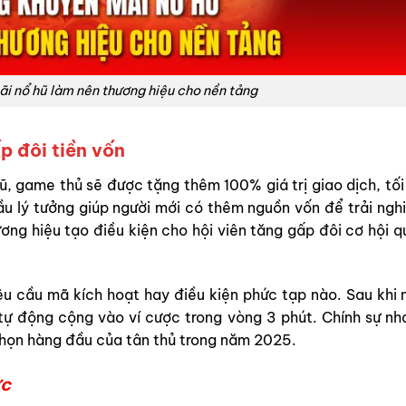
i nổ hũ làm nên thương hiệu cho nền tảng
p đôi tiền vốn
ũ, game thủ sẽ được tặng thêm 100% giá trị giao dịch, tối
đầu lý tưởng giúp người mới có thêm nguồn vốn để trải ngh
ơng hiệu tạo điều kiện cho hội viên tăng gấp đôi cơ hội q
êu cầu mã kích hoạt hay điều kiện phức tạp nào. Sau khi 
tự động cộng vào ví cược trong vòng 3 phút. Chính sự nh
 chọn hàng đầu của tân thủ trong năm 2025.
ức