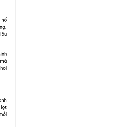
 nổ
ng.
 lâu
inh
 mà
hơi
ành
 lọt
mỗi