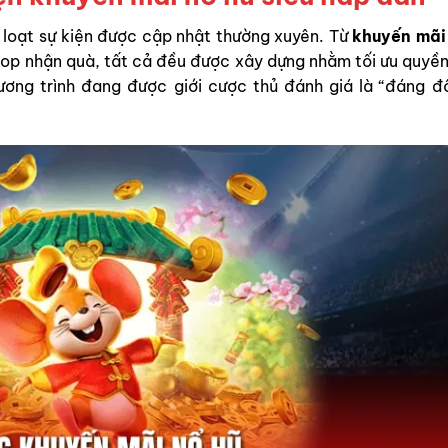
g loạt sự kiện được cập nhật thường xuyên. Từ
khuyến mãi
op nhận quà, tất cả đều được xây dựng nhằm tối ưu quyền 
ương trình đang được giới cược thủ đánh giá là “đáng đ