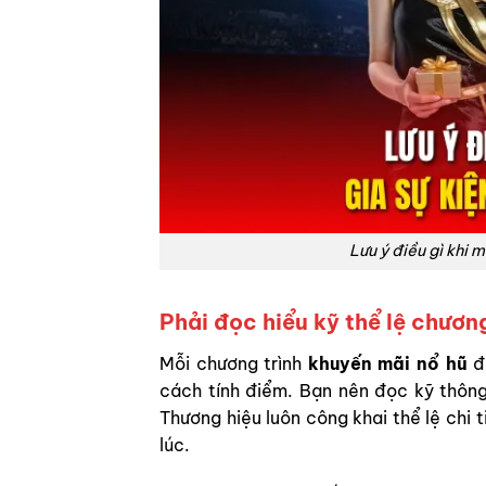
Lưu ý điều gì khi 
Phải đọc hiểu kỹ thể lệ chương
Mỗi chương trình
khuyến mãi nổ hũ
đề
cách tính điểm. Bạn nên đọc kỹ thông
Thương hiệu luôn công khai thể lệ chi 
lúc.