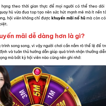
hạng theo thời gian thực để mọi người có thể theo dõi 
quay hũ vừa đua top tạo nên sức hút mạnh mẽ mà ít nền t
ạng, hội viên không chỉ được
khuyến mãi nổ hũ
mà còn có
biệt.
uyến mãi dễ dàng hơn là gì?
trình song song, vì vậy người chơi cần nắm rõ thể lệ để t
định và tuân thủ hướng dẫn giúp quá trình nhận thưởng diễ
rọng mà bất kỳ hội viên nào cũng nên ghi nhớ: