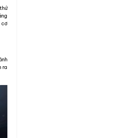
thứ
ảng
 cơ
ránh
n ra