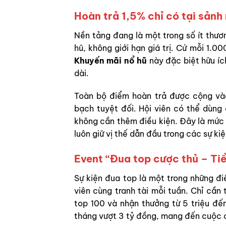
Hoàn trả 1,5% chỉ có tại sảnh
Nền tảng đang là một trong số ít thươ
hũ, không giới hạn giá trị. Cứ mỗi 1.
Khuyến mãi nổ hũ
này đặc biệt hữu ích
dài.
Toàn bộ điểm hoàn trả được cộng vào
bạch tuyệt đối. Hội viên có thể dùng
không cần thêm điều kiện. Đây là mức 
luôn giữ vị thế dẫn đầu trong các sự ki
Event “Đua top cược thủ – Tiề
Sự kiện đua top là một trong những đi
viên cùng tranh tài mỗi tuần. Chỉ cần 
top 100 và nhận thưởng từ 5 triệu đế
tháng vượt 3 tỷ đồng, mang đến cuộc c