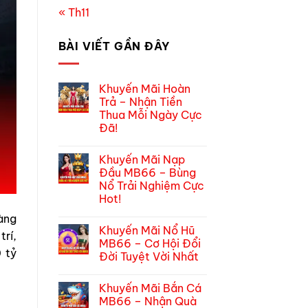
« Th11
BÀI VIẾT GẦN ĐÂY
Khuyến Mãi Hoàn
Trả – Nhận Tiền
Thua Mỗi Ngày Cực
Đã!
Khuyến Mãi Nạp
Đầu MB66 – Bùng
Nổ Trải Nghiệm Cực
Hot!
àng
Khuyến Mãi Nổ Hũ
trí,
MB66 – Cơ Hội Đổi
 tỷ
Đời Tuyệt Vời Nhất
Khuyến Mãi Bắn Cá
MB66 – Nhận Quà